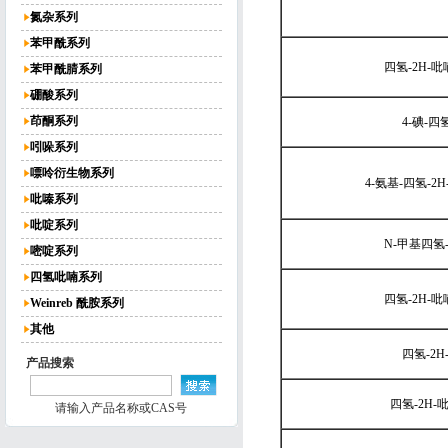
氮杂系列
苯甲酰系列
四氢-2H-吡
苯甲酰腈系列
硼酸系列
茚酮系列
4-碘-四
吲哚系列
嘌呤衍生物系列
4-氨基-四氢-2
吡嗪系列
吡啶系列
N-甲基四氢-
嘧啶系列
四氢吡喃系列
四氢-2H-吡
Weinreb 酰胺系列
其他
四氢-2H
产品搜索
四氢-2H-
请输入产品名称或CAS号